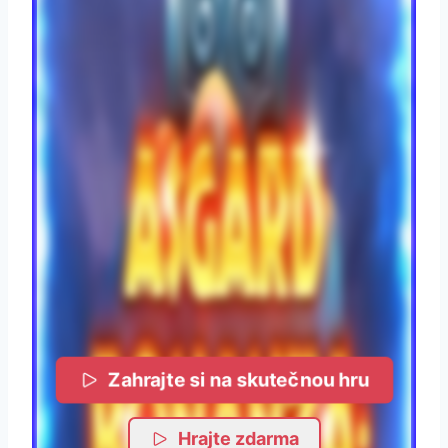
Zahrajte si na skutečnou hru
Hrajte zdarma