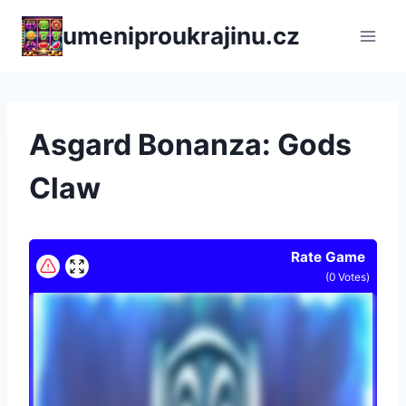
Přeskočit
umeniproukrajinu.cz
na
obsah
Asgard Bonanza: Gods
Claw
Rate Game
(
0
Votes)