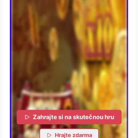
Zahrajte si na skutečnou hru
Hrajte zdarma