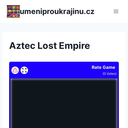
Přeskočit
umeniproukrajinu.cz
na
obsah
Aztec Lost Empire
Rate Game
(
0
Votes)