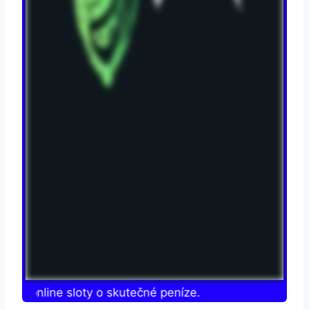
ajte online sloty o skutečné peníze.