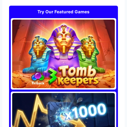
Try Our Featured Games