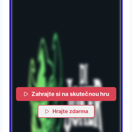
Zahrajte si na skutečnou hru
Hrajte zdarma