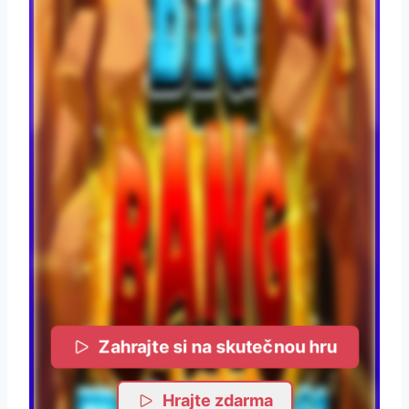
Zahrajte si na skutečnou hru
Hrajte zdarma