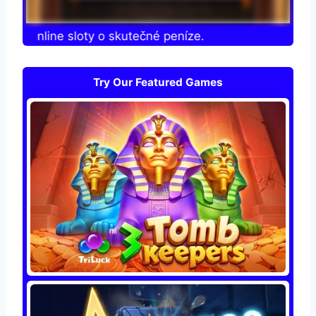
jte online sloty o skutečné peníze.
Try Our Featured Games