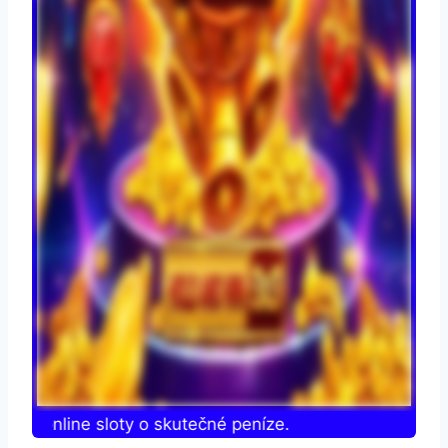
jte online sloty o skutečné peníze.