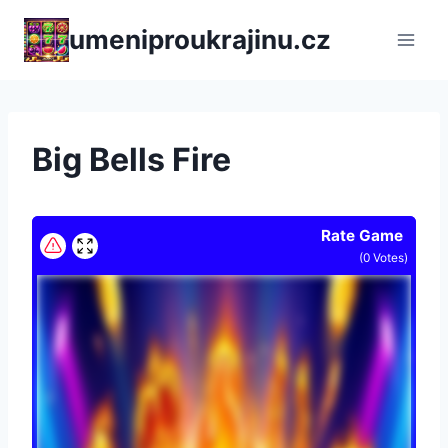
Přeskočit
umeniproukrajinu.cz
na
obsah
Big Bells Fire
Rate Game
(
0
Votes)