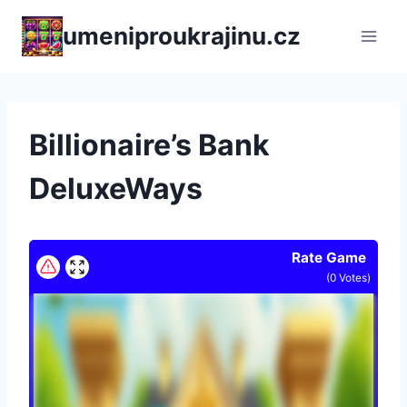
Přeskočit
umeniproukrajinu.cz
na
obsah
Billionaire’s Bank
DeluxeWays
Rate Game
(
0
Votes)