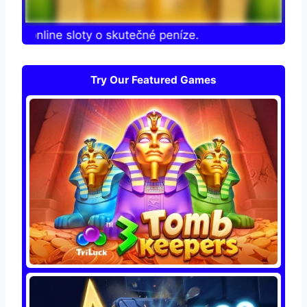
jte online sloty o skutečné peníze.
Try Our Featured Games