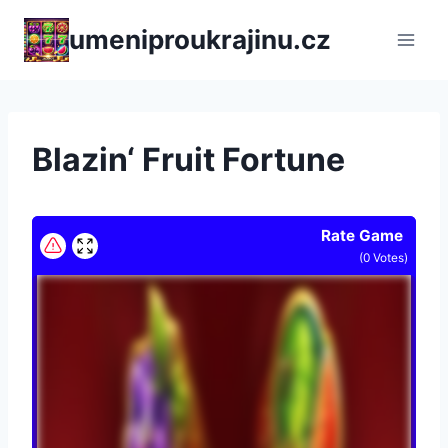
Přeskočit
umeniproukrajinu.cz
na
obsah
Blazin‘ Fruit Fortune
Rate Game
(
0
Votes)