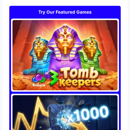
Try Our Featured Games