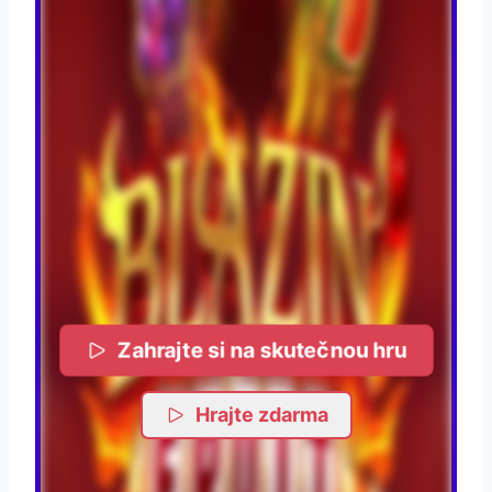
Zahrajte si na skutečnou hru
Hrajte zdarma