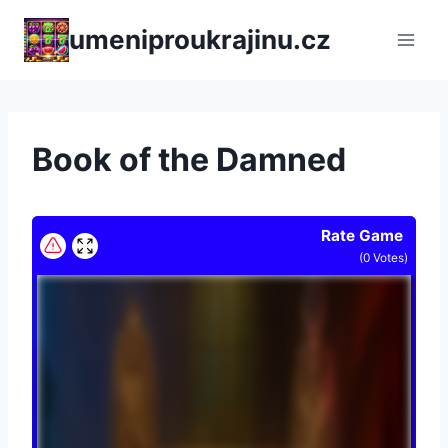
Přeskočit
umeniproukrajinu.cz
na
obsah
Book of the Damned
Rate Game
(
0
Votes)