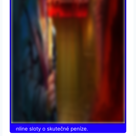
jte online sloty o skutečné peníze.