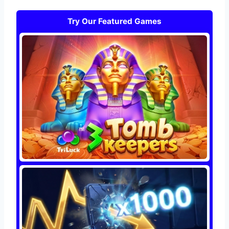
Try Our Featured Games