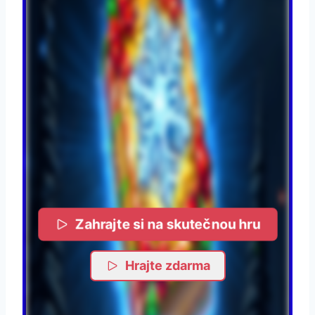
Zahrajte si na skutečnou hru
Hrajte zdarma