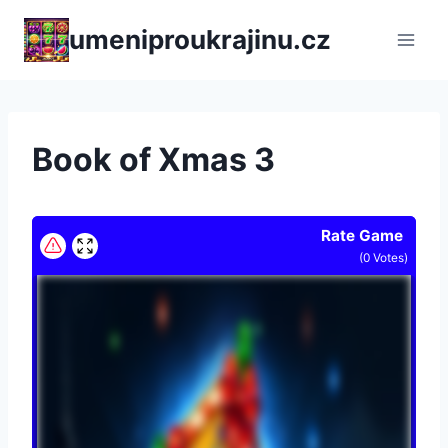
Přeskočit
umeniproukrajinu.cz
na
obsah
Book of Xmas 3
Rate Game
(
0
Votes)