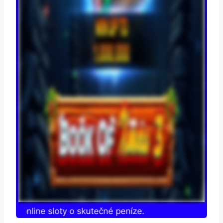
jte online sloty o skutečné peníze.