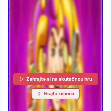
Zahrajte si na skutečnou hru
Hrajte zdarma