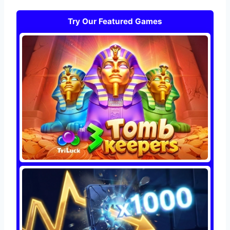
Try Our Featured Games