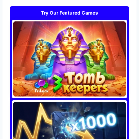
Try Our Featured Games