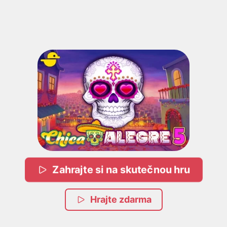
Zahrajte si na skutečnou hru
Hrajte zdarma