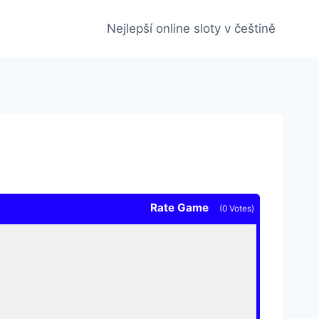
Nejlepší online sloty v češtině
Rate Game
(
0
Votes)