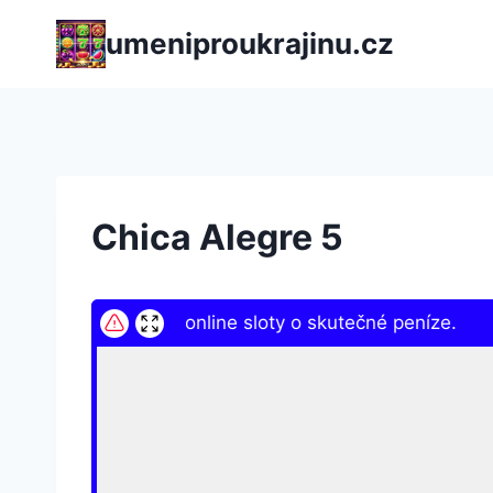
Přeskočit
umeniproukrajinu.cz
na
obsah
Chica Alegre 5
ikněte zde a hrajte online sloty o skutečné peníze.