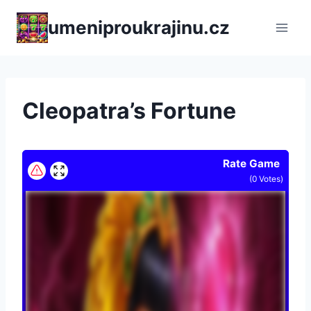
Přeskočit
umeniproukrajinu.cz
na
obsah
Cleopatra’s Fortune
Rate Game
(
0
Votes)