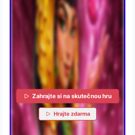
Zahrajte si na skutečnou hru
Hrajte zdarma