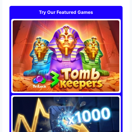
Try Our Featured Games