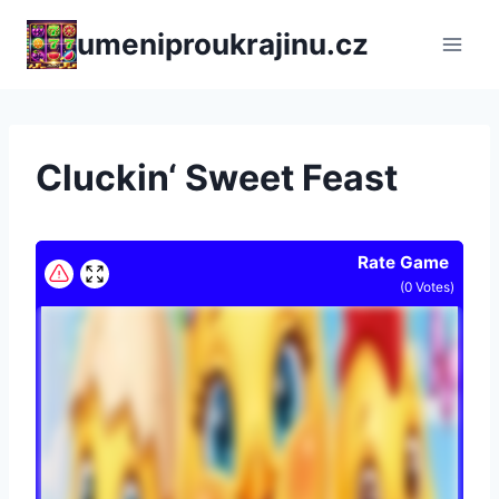
Přeskočit
umeniproukrajinu.cz
na
obsah
Cluckin‘ Sweet Feast
Rate Game
(
0
Votes)