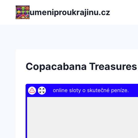
Přeskočit
umeniproukrajinu.cz
na
obsah
Copacabana Treasures
likněte zde a hrajte online sloty o skutečné peníze.