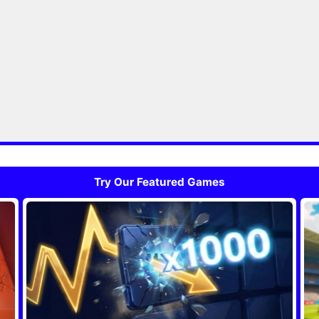
Try Our Featured Games