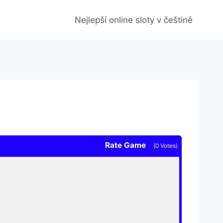
Nejlepší online sloty v češtině
Rate Game
(
0
Votes)