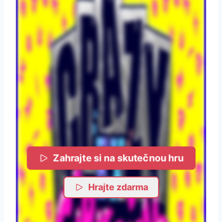
Zahrajte si na skutečnou hru
Hrajte zdarma