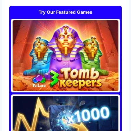
Try Our Featured Games