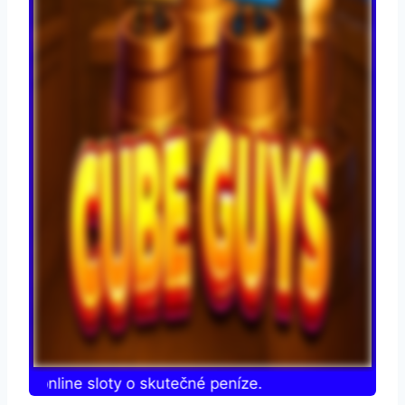
jte online sloty o skutečné peníze.