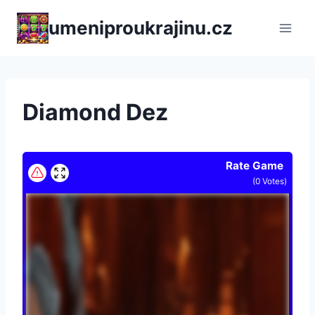
Přeskočit
umeniproukrajinu.cz
na
obsah
Diamond Dez
Rate Game
(
0
Votes)