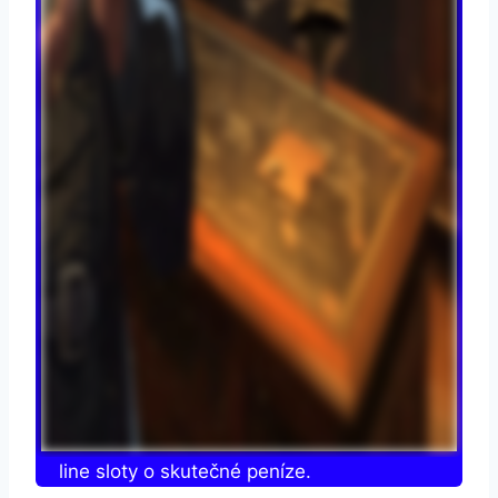
te online sloty o skutečné peníze.