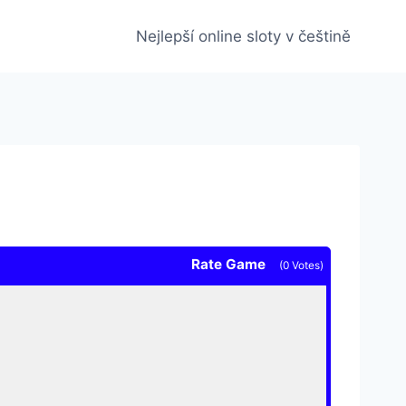
Nejlepší online sloty v češtině
Rate Game
(
0
Votes)