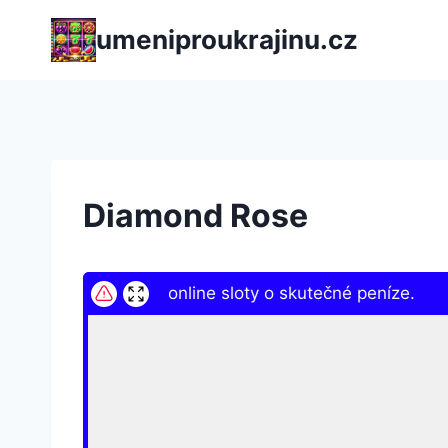
Přeskočit
umeniproukrajinu.cz
na
obsah
Diamond Rose
ikněte zde a hrajte online sloty o skutečné peníze.