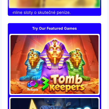
jte online sloty o skutečné peníze.
Try Our Featured Games