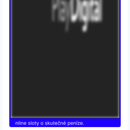
ajte online sloty o skutečné peníze.