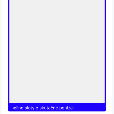
ajte online sloty o skutečné peníze.