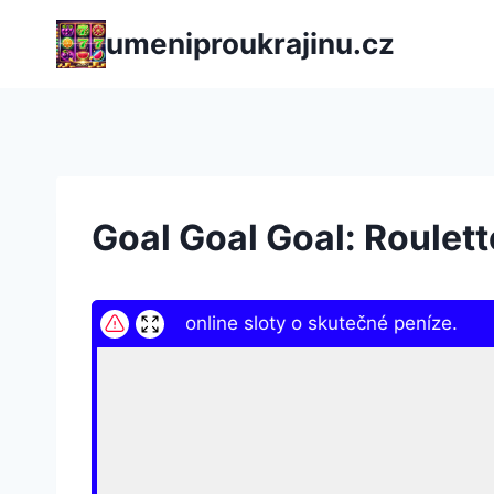
Přeskočit
umeniproukrajinu.cz
na
obsah
Goal Goal Goal: Roulett
ikněte zde a hrajte online sloty o skutečné peníze.