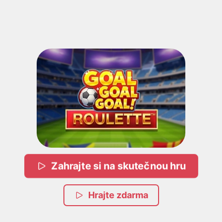
Zahrajte si na skutečnou hru
Hrajte zdarma