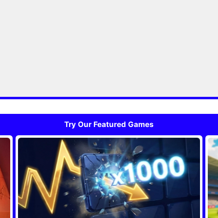
Try Our Featured Games