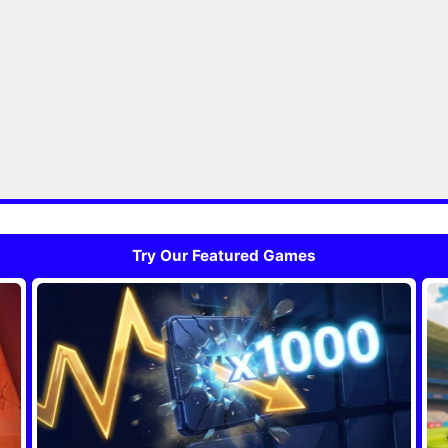
Try Our Featured Games