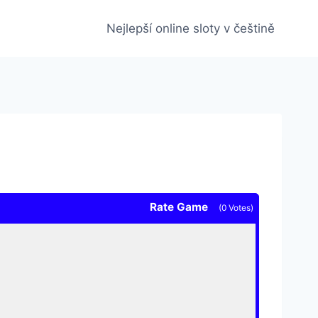
Nejlepší online sloty v češtině
Rate Game
(
0
Votes)