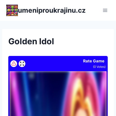
Přeskočit
umeniproukrajinu.cz
na
obsah
Golden Idol
Rate Game
(
0
Votes)