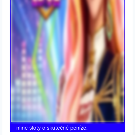
ajte online sloty o skutečné peníze.