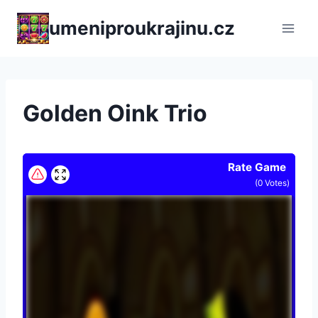
Přeskočit
umeniproukrajinu.cz
na
obsah
Golden Oink Trio
Rate Game
(
0
Votes)