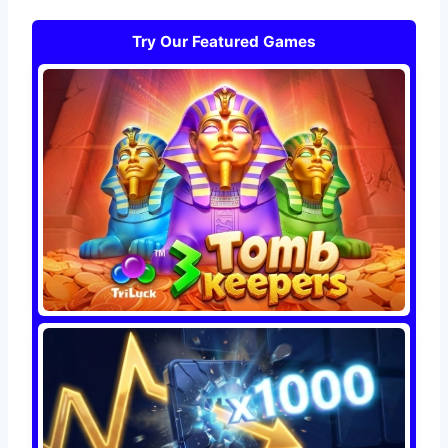
Try Our Featured Games