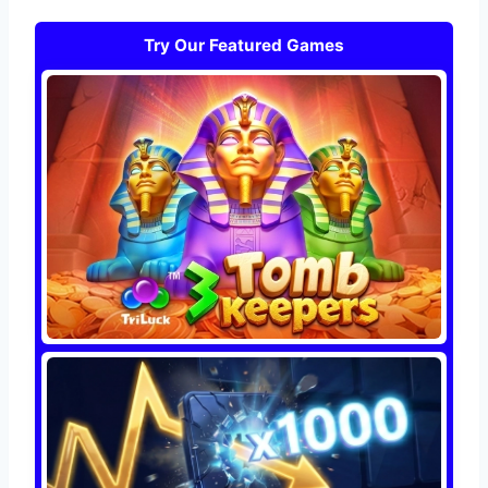
Try Our Featured Games