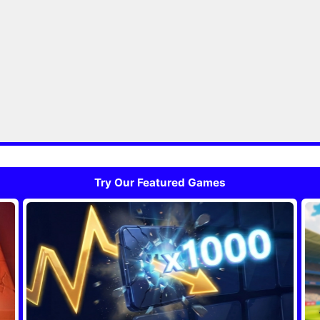
Try Our Featured Games