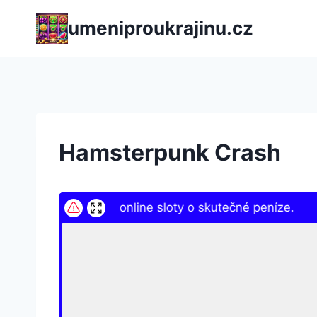
Přeskočit
umeniproukrajinu.cz
na
obsah
Hamsterpunk Crash
ikněte zde a hrajte online sloty o skutečné peníze.