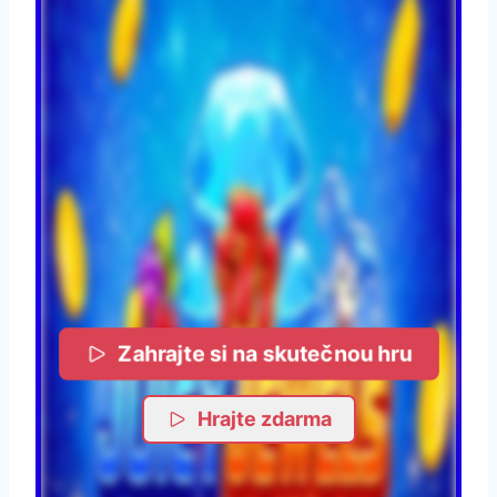
Zahrajte si na skutečnou hru
Hrajte zdarma