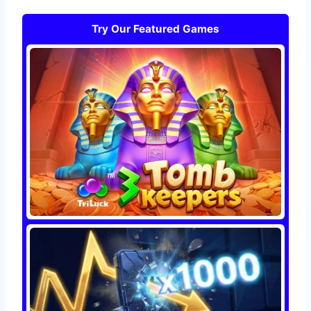
Try Our Featured Games