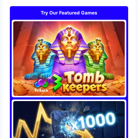
Try Our Featured Games