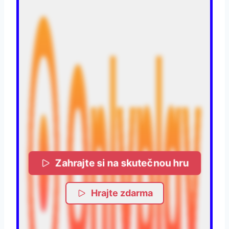
Zahrajte si na skutečnou hru
Hrajte zdarma