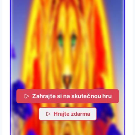
Zahrajte si na skutečnou hru
Hrajte zdarma