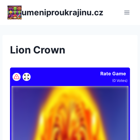
Přeskočit
umeniproukrajinu.cz
na
obsah
Lion Crown
Rate Game
(
0
Votes)