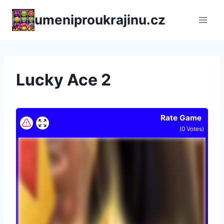
Přeskočit
umeniproukrajinu.cz
na
obsah
Lucky Ace 2
Rate Game
(
0
Votes)