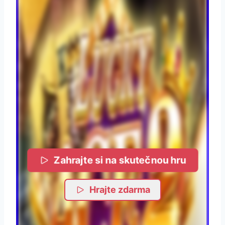
Zahrajte si na skutečnou hru
Hrajte zdarma