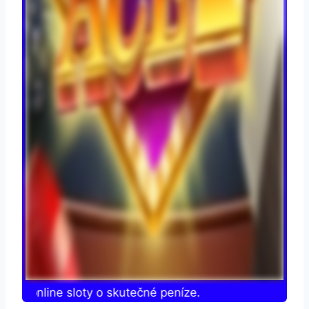
jte online sloty o skutečné peníze.