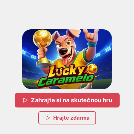
Zahrajte si na skutečnou hru
Hrajte zdarma