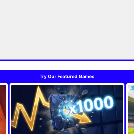
Try Our Featured Games