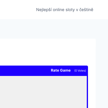
Nejlepší online sloty v češtině
Rate Game
(
0
Votes)