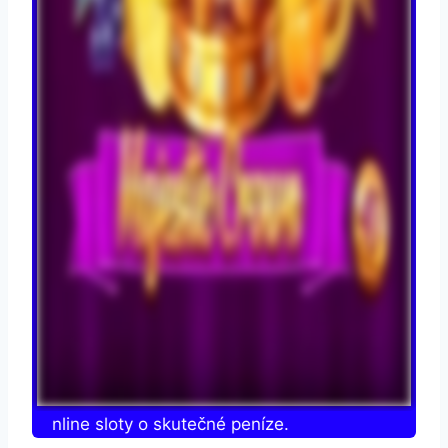
jte online sloty o skutečné peníze.