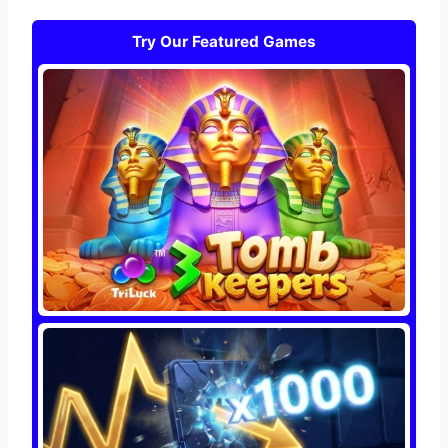
Try Our Featured Games