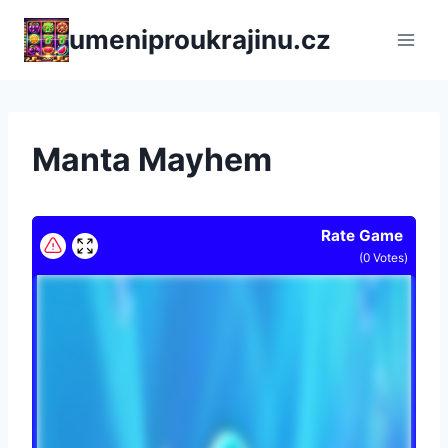
Přeskočit
umeniproukrajinu.cz
na
obsah
Manta Mayhem
Rate Game
(
0
Votes)