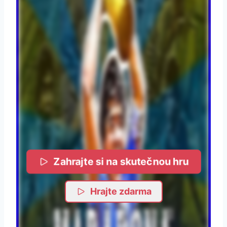
Zahrajte si na skutečnou hru
Hrajte zdarma