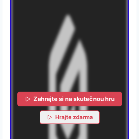
Zahrajte si na skutečnou hru
Hrajte zdarma