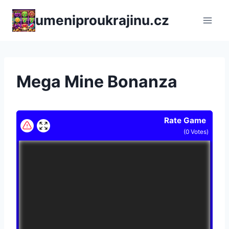
Přeskočit
umeniproukrajinu.cz
na
obsah
Mega Mine Bonanza
Rate Game
(
0
Votes)