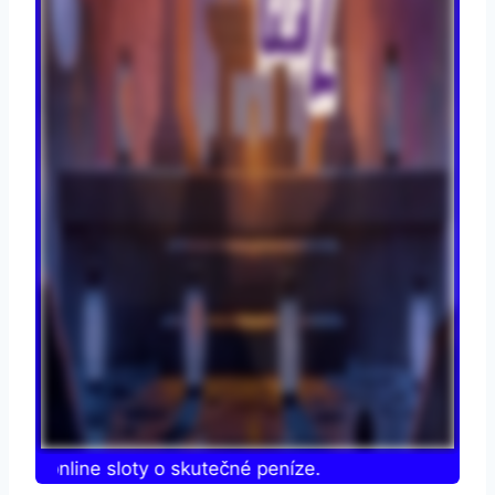
jte online sloty o skutečné peníze.