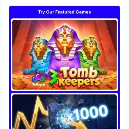
Try Our Featured Games