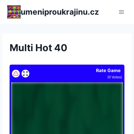
Přeskočit
umeniproukrajinu.cz
na
obsah
Multi Hot 40
Rate Game
(
0
Votes)