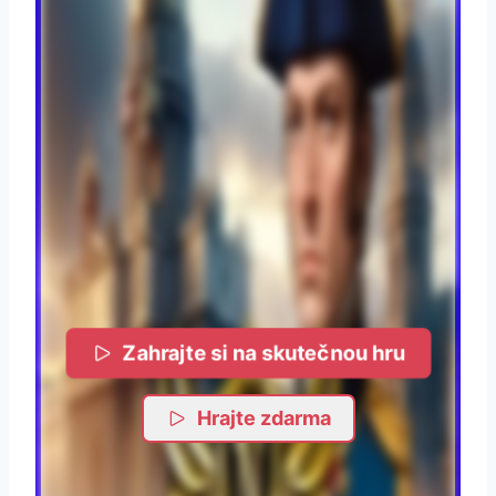
Zahrajte si na skutečnou hru
Hrajte zdarma