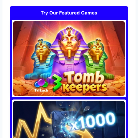
Try Our Featured Games