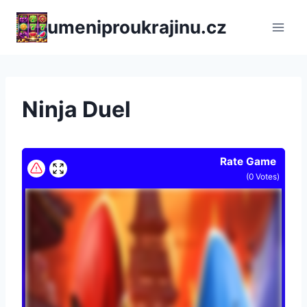
Přeskočit
umeniproukrajinu.cz
na
obsah
Ninja Duel
Rate Game
(
0
Votes)