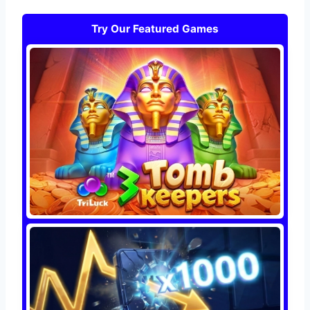
Try Our Featured Games