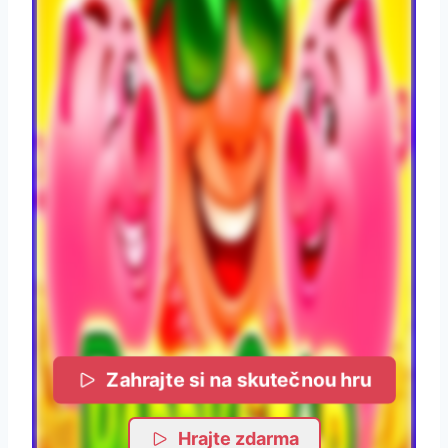
Zahrajte si na skutečnou hru
Hrajte zdarma