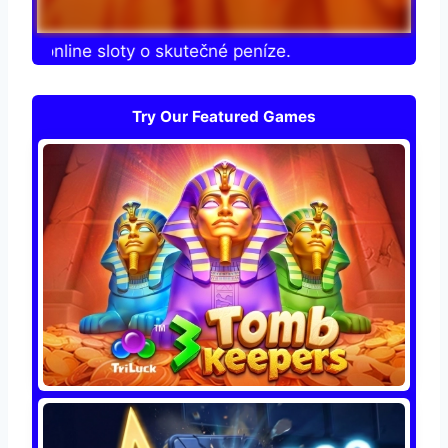
jte online sloty o skutečné peníze.
Try Our Featured Games