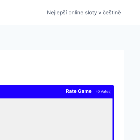
Nejlepší online sloty v češtině
Rate Game
(
0
Votes)