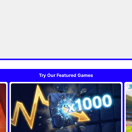
Try Our Featured Games