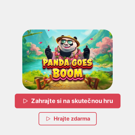
Zahrajte si na skutečnou hru
Hrajte zdarma