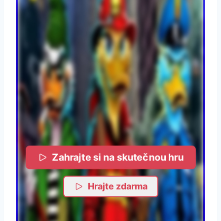
Zahrajte si na skutečnou hru
Hrajte zdarma