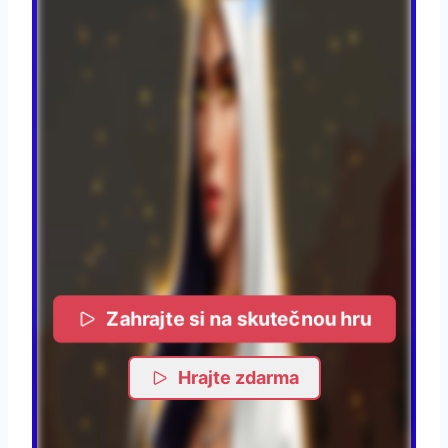
Zahrajte si na skutečnou hru
Hrajte zdarma