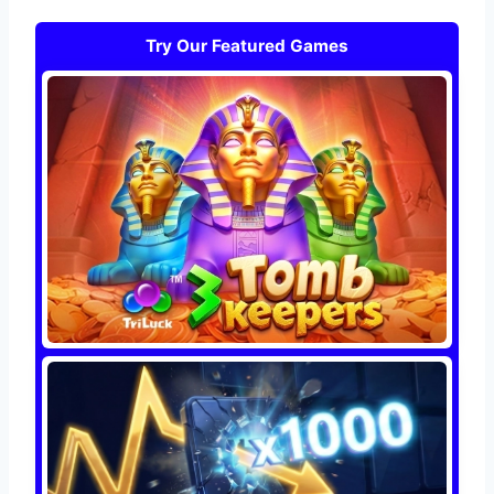
Try Our Featured Games