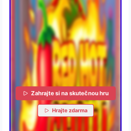
Zahrajte si na skutečnou hru
Hrajte zdarma