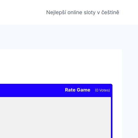
Nejlepší online sloty v češtině
Rate Game
(
0
Votes)