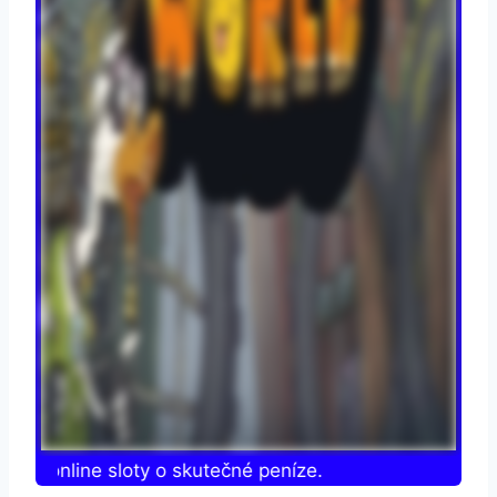
jte online sloty o skutečné peníze.