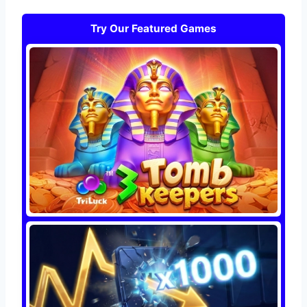
Try Our Featured Games