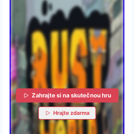
Zahrajte si na skutečnou hru
Hrajte zdarma